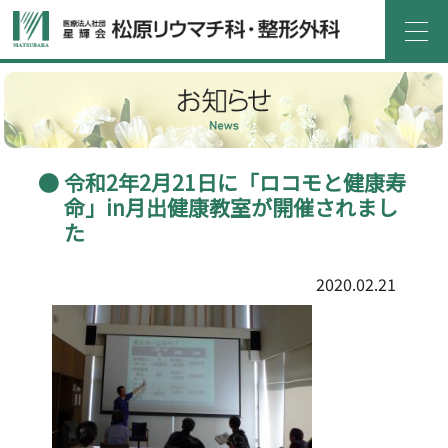
ホーム
医院紹介
診療案内
外来
入院
介護サービス
よくある質問
医療機関の方へ
令和2年2月21日に「ロコモと健康寿
命」in月出健康教室が開催されまし
アクセス
お問い合わせ
た
採用情報
お知らせ
2020.02.21