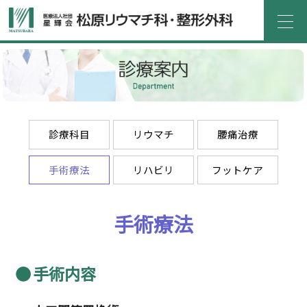
ホーム
医院紹介
診療案内
外来
入院
介護サービス
よくある質問
医療機関の方へ
診療科目
リウマチ
腰痛治療
アクセス
お問い合わせ
手術療法
リハビリ
フットケア
採用情報
お知らせ
手術療法
手術内容