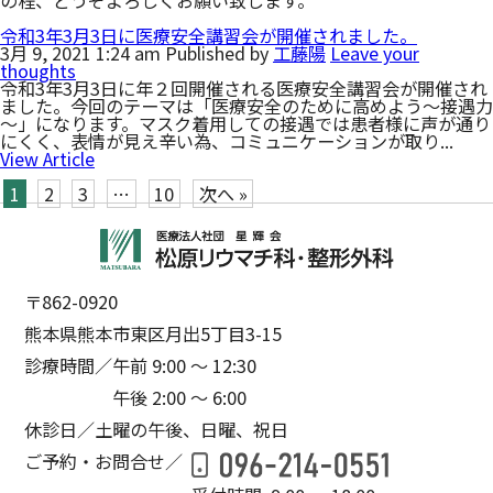
令和3年3月3日に医療安全講習会が開催されました。
3月 9, 2021 1:24 am
Published by
工藤陽
Leave your
thoughts
令和3年3月3日に年２回開催される医療安全講習会が開催され
ました。今回のテーマは「医療安全のために高めよう～接遇力
～」になります。マスク着用しての接遇では患者様に声が通り
にくく、表情が見え辛い為、コミュニケーションが取り...
View Article
1
2
3
…
10
次へ »
〒862-0920
熊本県熊本市東区月出5丁目3-15
診療時間／
午前 9:00 ～ 12:30
午後 2:00 ～ 6:00
休診日／
土曜の午後、日曜、祝日
ご予約・お問合せ／