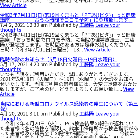
View Article
令和3年7月11日(日)第19回くまもと「PTあ!(ピタ)」っと健康
講座 「おうち時間でロコモ予防」に登壇致します。
7月 2, 2021 12:39 am
Published by
工藤陽
Leave your
thoughts
令和3年7月11日(日)第19回くまもと「PTあ!(ピタ)」っと健康
講座 「おうち時間でロコモ予防」に当院の理学療法士、工藤
陽が登壇致します。 お時間のある方は是非お越しください。
日時：令和3年7月11日(日曜日) 13...
View Article
臨時休診のお知らせ（5月18日火曜日～19日水曜日）
5月 17, 2021 4:20 pm
Published by
工藤陽
Leave your
thoughts
いつも当院をご利用いただき、誠にありがとうございます。
2021年5月18日（火曜日）～19日（水曜日）の休診をお知ら
せいたします。当院ご利用の患者様には、大変ご迷惑をおかけ
致しますが、ご了承の程、どうぞよろしくお願い致し...
View
Article
当院における新型コロナウイルス感染者の発生について（第三
報）
4月 20, 2021 3:11 pm
Published by
工藤陽
Leave your
thoughts
令和３年４月20日（火）、PCR検査結果の報告が遅れてい
た患者様３名の陰性を確認し、熊本市保健所から検査指示があ
った患者様及び職員全ての陰性が確認できました。 今後は
この結果に安心することなく、今回の教訓を活かし引き...