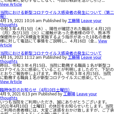
View Article
当院における新型コロナウイルス感染者の発生について（第二
報）
4月 19, 2021 10:16 am
Published by
工藤陽
Leave your
thoughts
令和３年４月15日（木）、陽性が確認された職員と４月12日
（月）及び13日（火）に接触があった患者様の中で、熊本市
保健所からPCR検査を実施するよう指示があった18名の患者
様に対して電話にて事情をご説明し、４月16日（金...
View
Article
当院における新型コロナウイルス感染者の発生について
4月 16, 2021 11:12 am
Published by
工藤陽
Leave your
thoughts
昨日、令和３年４月15日、当院に勤務する職員１名が新型コ
ロナウイルスに感染していることが判明しましたので、下記の
とおりご報告申し上げます。 昨日、令和３年４月15日、当院
に勤務する職員１名が新型コロナウイルスに感染してい...
View Article
臨時休診のお知らせ（4月10日土曜日）
4月 9, 2021 6:13 pm
Published by
工藤陽
Leave your
thoughts
いつも当院をご利用いただき、誠にありがとうございます。
2021年4月10日（土曜日）の休診をお知らせいたします。当院
ご利用の患者様には、大変ご迷惑をおかけ致しますが、ご了承
の程、どうぞよろしくお願い致します。