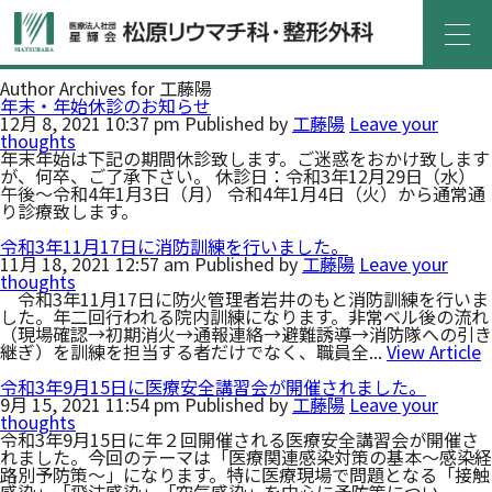
ホーム
医院紹介
診療案内
外来
Author Archives for 工藤陽
年末・年始休診のお知らせ
12月 8, 2021 10:37 pm
Published by
工藤陽
Leave your
入院
介護サービス
thoughts
年末年始は下記の期間休診致します。ご迷惑をおかけ致します
が、何卒、ご了承下さい。 休診日：令和3年12月29日（水）
午後～令和4年1月3日（月） 令和4年1月4日（火）から通常通
よくある質問
医療機関の方へ
り診療致します。
令和3年11月17日に消防訓練を行いました。
アクセス
お問い合わせ
11月 18, 2021 12:57 am
Published by
工藤陽
Leave your
thoughts
令和3年11月17日に防火管理者岩井のもと消防訓練を行いま
採用情報
お知らせ
した。年二回行われる院内訓練になります。非常ベル後の流れ
（現場確認→初期消火→通報連絡→避難誘導→消防隊への引き
継ぎ）を訓練を担当する者だけでなく、職員全...
View Article
令和3年9月15日に医療安全講習会が開催されました。
9月 15, 2021 11:54 pm
Published by
工藤陽
Leave your
thoughts
令和3年9月15日に年２回開催される医療安全講習会が開催さ
れました。今回のテーマは「医療関連感染対策の基本～感染経
路別予防策～」になります。特に医療現場で問題となる「接触
感染」「飛沫感染」「空気感染」を中心に予防策につい...